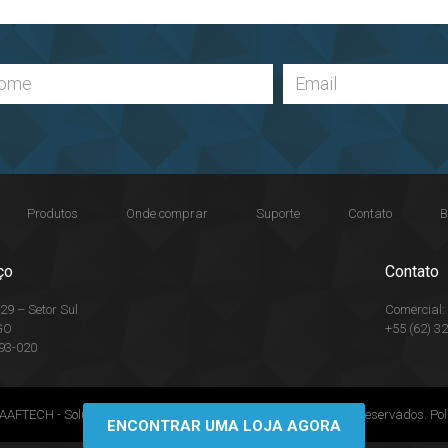
Produtos
Onde comprar
Suporte
Contato
B
ço
Contato
29 – Setor Sul
Comercial
GO
+55 (62) 3
93-020
AFTECH - Soluções automotivas inteligentes - Todos os direitos reservados.
Pol
ENCONTRAR UMA LOJA AGORA