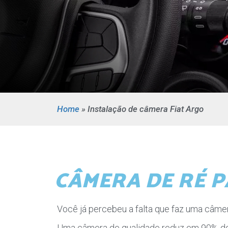
Home
»
Instalação de câmera Fiat Argo
CÂMERA DE RÉ P
Você já percebeu a falta que faz uma câmera
Uma câmera de qualidade reduz em 90% dos 