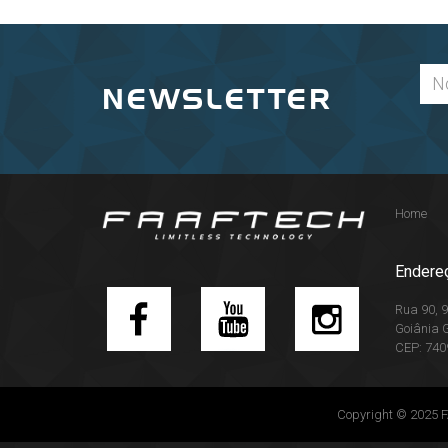
NEWSLETTER
Home
Endere
Rua 90, 9
Goiânia 
CEP: 740
Copyright © 2025 FA