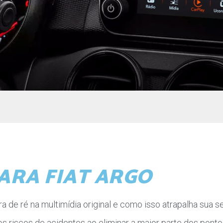
ARA FIAT ARGO
 de ré na multimídia original e como isso atrapalha sua seg
riscos de acidentes ao eliminar a maior parte dos ponto