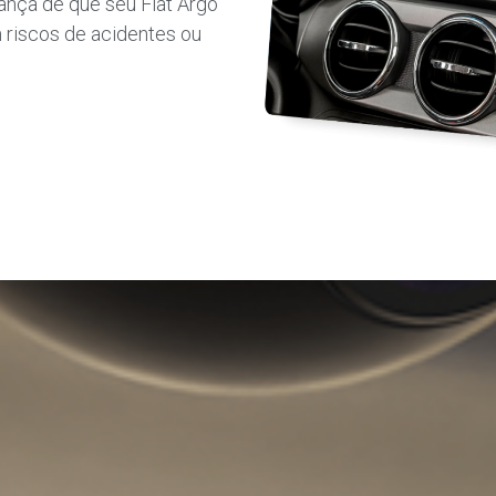
nça de que seu Fiat Argo
 riscos de acidentes ou