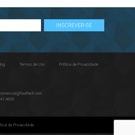
log
Termos de Uso
Política de Privacidade
:
comercial@faaftech.com
241-4600
ítica de Privacidade