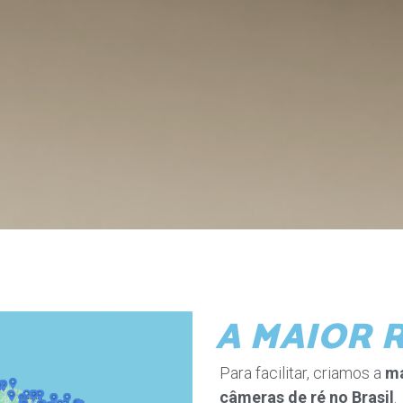
A MAIOR R
Para facilitar, criamos a
ma
câmeras de ré no Brasil
.