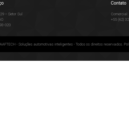
ço
Contato
29 – Setor Sul
Comercial
GO
+55 (62) 3
93-020
AFTECH - Soluções automotivas inteligentes - Todos os direitos reservados.
Pol