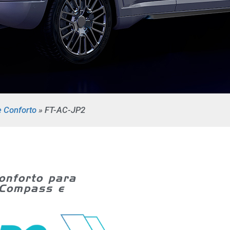
e Conforto
»
FT-AC-JP2
onforto para
 Compass e