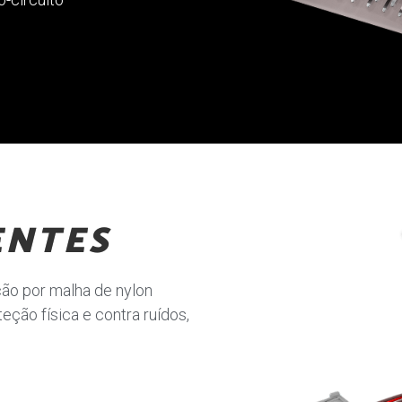
ENTES
ção por malha de nylon
ção física e contra ruídos,