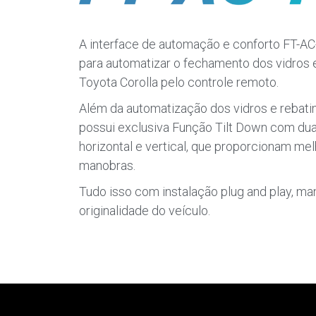
A interface de automação e conforto FT-AC-
para automatizar o fechamento dos vidros e
Toyota Corolla pelo controle remoto.
Além da automatização dos vidros e rebati
possui exclusiva Função Tilt Down com du
horizontal e vertical, que proporcionam me
manobras.
Tudo isso com instalação plug and play, ma
originalidade do veículo.