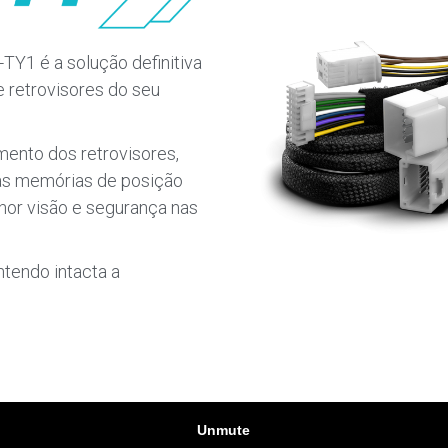
TY1 é a solução definitiva
 retrovisores do seu
mento dos retrovisores,
as memórias de posição
lhor visão e segurança nas
ntendo intacta a