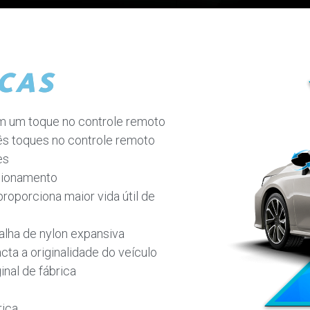
CAS
om um toque no controle remoto
rês toques no controle remoto
es
cionamento
roporciona maior vida útil de
lha de nylon expansiva
cta a originalidade do veículo
nal de fábrica
rica