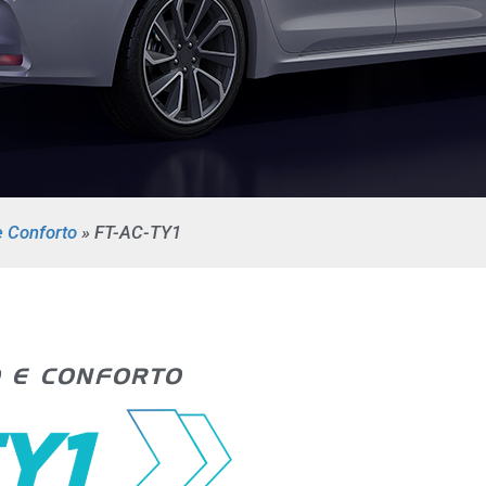
e Conforto
»
FT-AC-TY1
 E CONFORTO