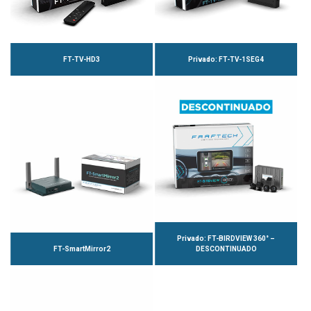
FT-TV-HD3
Privado: FT-TV-1SEG4
Privado: FT-BIRDVIEW 360° –
FT-SmartMirror2
DESCONTINUADO