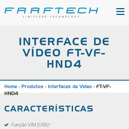
INTERFACE DE
VÍDEO FT-VF-
HND4
Home
»
Produtos
»
Interfaces de Vídeo
»
FT-VF-
HND4
CARACTERÍSTICAS
Função VIM (USB)¹