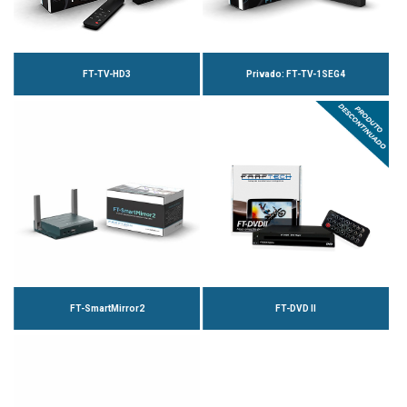
FT-TV-HD3
Privado: FT-TV-1SEG4
FT-SmartMirror2
FT-DVD II