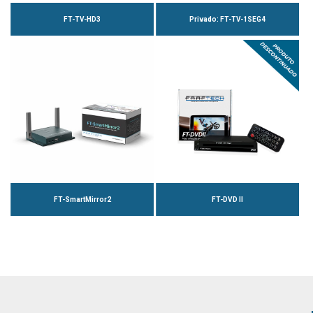
FT-TV-HD3
Privado: FT-TV-1SEG4
FT-SmartMirror2
FT-DVD II