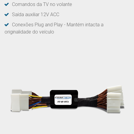
Comandos da TV no volante
Saída auxiliar 12V ACC
Conexões Plug and Play - Mantém intacta a
originalidade do veículo