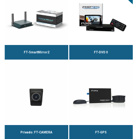
FT-SmartMirror2
FT-DVD II
Privado: FT-CAMERA
FT-GPS