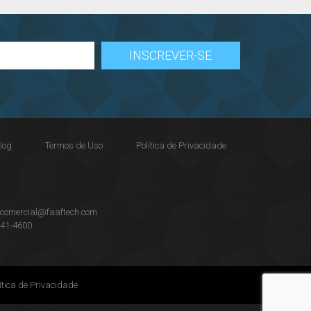
log
Termos de Uso
Política de Privacidade
:
comercial@faaftech.com
241-4600
ítica de Privacidade