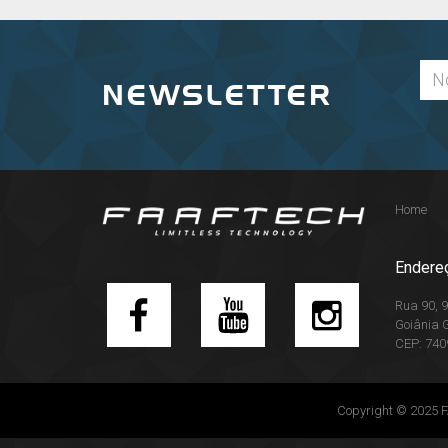
NEWSLETTER
Home
Endere
Rua 90, 9
Goiânia 
CEP: 740
Copyright © 2025 FA