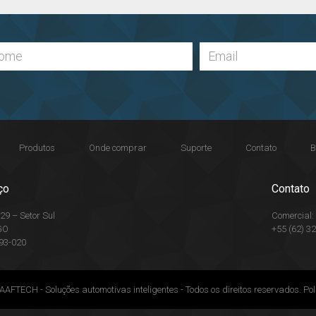
Produtos
Onde comprar
Suporte
Contato
B
ço
Contato
29 – Setor Sul
Comercial
GO
+55 (62) 3
93-020
AFTECH - Soluções automotivas inteligentes - Todos os direitos reservados.
Pol